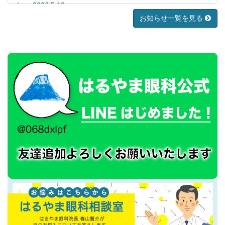
た』 2026.5.13
お知らせ一覧を見る
院長コラム 『当たり前のことをちゃんとやる』
2026.4.23
院長コラム 『厳しい評価、落ち込み1分、常にNext』
2026.3.19
院長コラム 『スマホ時間、一生で何年？』2026.2.19
医療『スギ花粉対策は１月初旬からが最適』 2026.1.15
院長コラム 『積極的な気持ちでいってみよう』2026.1.5