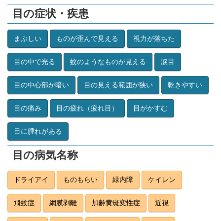
目の症状・疾患
まぶしい
ものが歪んで見える
視力が落ちた
目の中で光る
蚊のようなものが見える
涙目
目の中心部が暗い
目の見える範囲が狭い
乾きやすい
目の痛み
目の疲れ（疲れ目）
目がかすむ
目に腫れがある
目の病気名称
ドライアイ
ものもらい
緑内障
ケイレン
飛蚊症
網膜剥離
加齢黄斑変性症
近視