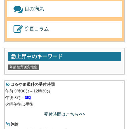
目の病気
院長コラム
急上昇中のキーワード
加齢性黄斑変性症
はるやま眼科の受付時間
午前 9時30分～12時30分
午後 3時～
6時
火曜午後は手術
受付時間はこちら->>
休診