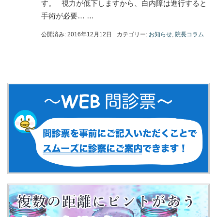
す。 視力が低下しますから、白内障は進行すると
手術が必要… …
公開済み: 2016年12月12日
カテゴリー:
お知らせ
,
院長コラム