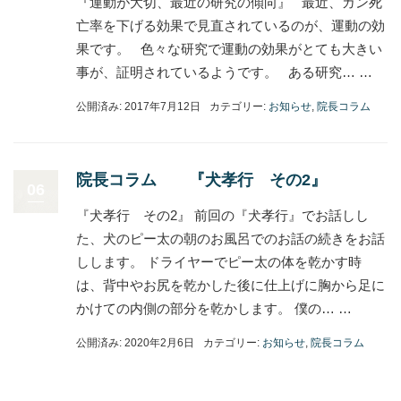
『運動が大切、最近の研究の傾向』 最近、ガン死
亡率を下げる効果で見直されているのが、運動の効
果です。 色々な研究で運動の効果がとても大きい
事が、証明されているようです。 ある研究… …
公開済み: 2017年7月12日
カテゴリー:
お知らせ
,
院長コラム
院長コラム 『犬孝行 その2』
06
『犬孝行 その2』 前回の『犬孝行』でお話しし
た、犬のピー太の朝のお風呂でのお話の続きをお話
しします。 ドライヤーでピー太の体を乾かす時
は、背中やお尻を乾かした後に仕上げに胸から足に
かけての内側の部分を乾かします。 僕の… …
公開済み: 2020年2月6日
カテゴリー:
お知らせ
,
院長コラム