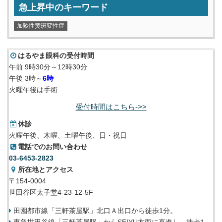
急上昇中のキーワード
加齢性黄斑変性症
はるやま眼科の受付時間
午前 9時30分～12時30分
午後 3時～
6時
火曜午後は手術
受付時間はこちら->>
休診
火曜午後、木曜、土曜午後、日・祝日
電話でのお問い合わせ
03-6453-2823
所在地とアクセス
〒154-0004
世田谷区太子堂4-23-12-5F
田園都市線「三軒茶屋駅」北口Ａ出口から徒歩1分。
東急世田谷線「三軒茶屋駅」からSEIYU方面に直進し、徒歩1