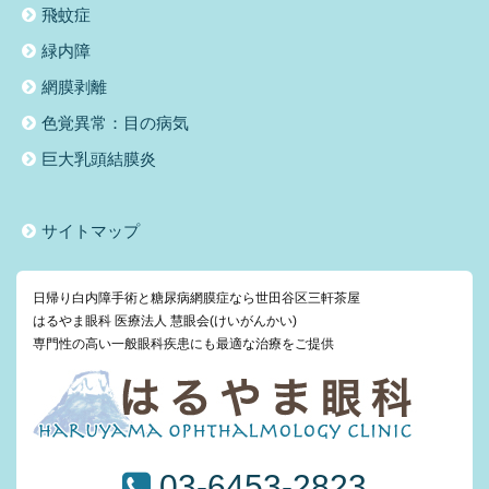
飛蚊症
緑内障
網膜剥離
色覚異常：目の病気
巨大乳頭結膜炎
サイトマップ
日帰り白内障手術と糖尿病網膜症なら世田谷区三軒茶屋
はるやま眼科 医療法人 慧眼会(けいがんかい)
専門性の高い一般眼科疾患にも最適な治療をご提供
03-6453-2823