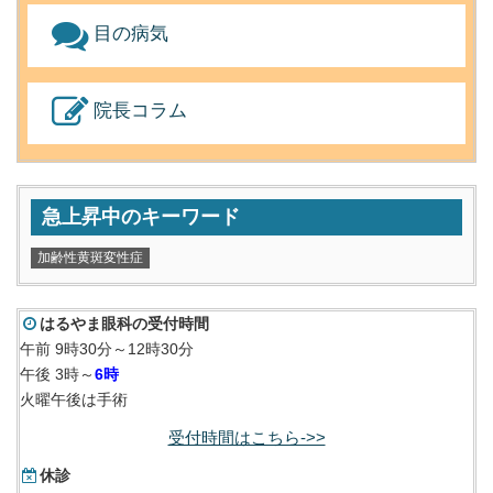
目の病気
院長コラム
急上昇中のキーワード
加齢性黄斑変性症
はるやま眼科の受付時間
午前 9時30分～12時30分
午後 3時～
6時
火曜午後は手術
受付時間はこちら->>
休診