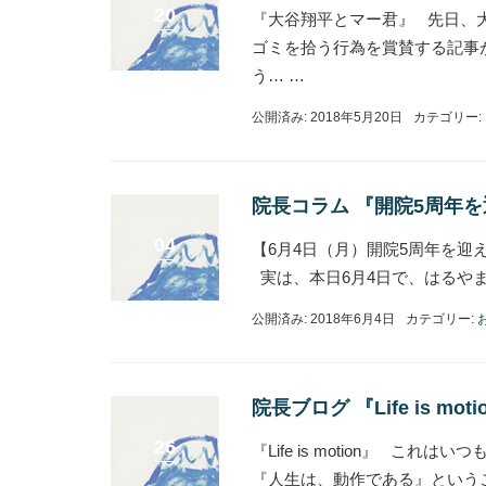
20
『大谷翔平とマー君』 先日、
ゴミを拾う行為を賞賛する記事
う… …
公開済み: 2018年5月20日
カテゴリー:
院長コラム 『開院5周年
04
【6月4日（月）開院5周年を
実は、本日6月4日で、はるや
公開済み: 2018年6月4日
カテゴリー:
院長ブログ 『Life is moti
26
『Life is motion』
『人生は、動作である』という