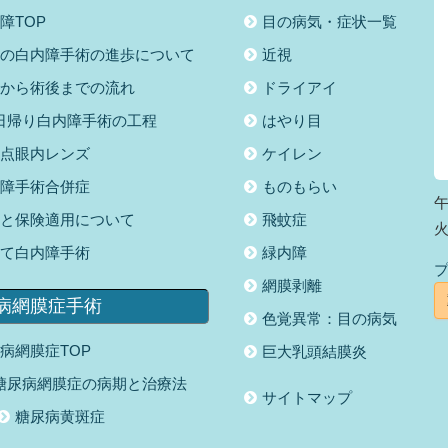
障TOP
目の病気・症状一覧
の白内障手術の進歩について
近視
から術後までの流れ
ドライアイ
日帰り白内障手術の工程
はやり目
点眼内レンズ
ケイレン
障手術合併症
ものもらい
午
と保険適用について
飛蚊症
て白内障手術
緑内障
網膜剥離
病網膜症手術
色覚異常：目の病気
病網膜症TOP
巨大乳頭結膜炎
糖尿病網膜症の病期と治療法
サイトマップ
糖尿病黄斑症