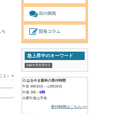
目の病気
院長コラム
しち
急上昇中のキーワード
加齢性黄斑変性症
こと』 »
はるやま眼科の受付時間
午前 9時30分～12時30分
午後 3時～
6時
火曜午後は手術
受付時間はこちら->>