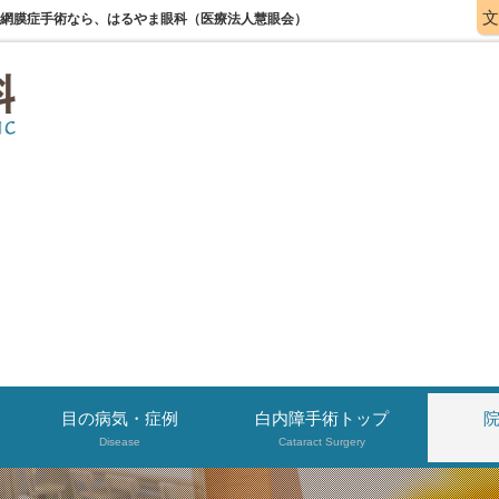
文
病網膜症手術なら、はるやま眼科（医療法人慧眼会）
目の病気・症例
白内障手術トップ
Disease
Cataract Surgery