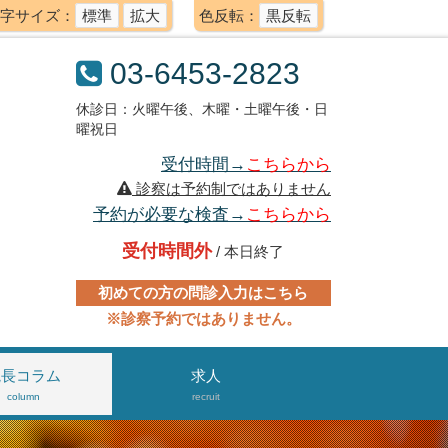
字サイズ：
標準
拡大
色反転：
黒反転
03-6453-2823
休診日：火曜午後、木曜・土曜午後・日
曜祝日
受付時間→
こちらから
診察は予約制ではありません
予約が必要な検査→
こちらから
受付時間外
/ 本日終了
初めての方の問診入力はこちら
※診察予約ではありません。
院長コラム
求人
column
recruit